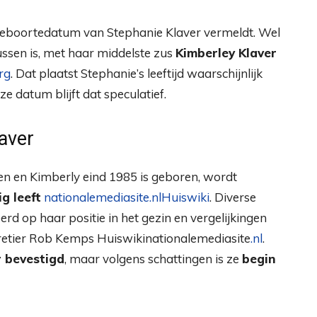
geboortedatum van Stephanie Klaver vermeldt. Wel
ussen is, met haar middelste zus
Kimberley Klaver
rg
. Dat plaatst Stephanie’s leeftijd waarschijnlijk
e datum blijft dat speculatief.
aver
en en Kimberly eind 1985 is geboren, wordt
g leeft
nationalemediasite.nl
Huiswiki
. Diverse
rd op haar positie in het gezin en vergelijkingen
aretier Rob Kemps
Huiswiki
nationalemediasite
.nl
.
 bevestigd
, maar volgens schattingen is ze
begin