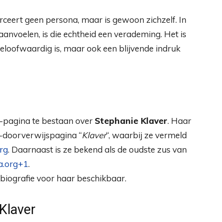
orceert geen persona, maar is gewoon zichzelf. In
nvoelen, is die echtheid een verademing. Het is
 geloofwaardig is, maar ook een blijvende indruk
ia-pagina te bestaan over
Stephanie Klaver
. Haar
-doorverwijspagina “
Klaver
“, waarbij ze vermeld
org
. Daarnaast is ze bekend als de oudste zus van
a.org
+1
.
-biografie voor haar beschikbaar.
Klaver