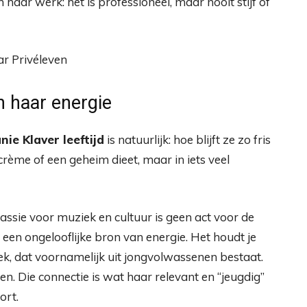
 haar werk: het is professioneel, maar nooit stijf of
r Privéleven
n haar energie
ie Klaver leeftijd
is natuurlijk: hoe blijft ze zo fris
crème of een geheim dieet, maar in iets veel
assie voor muziek en cultuur is geen act voor de
is een ongelooflijke bron van energie. Het houdt je
ek, dat voornamelijk uit jongvolwassenen bestaat.
en. Die connectie is wat haar relevant en “jeugdig”
ort.