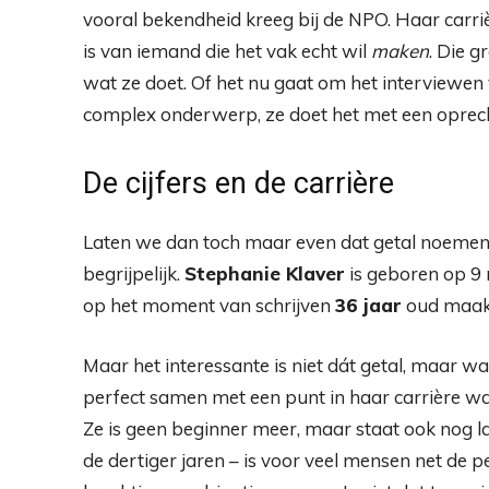
vooral bekendheid kreeg bij de NPO. Haar carri
is van iemand die het vak echt wil
maken
. Die g
wat ze doet. Of het nu gaat om het interviewe
complex onderwerp, ze doet het met een oprech
De cijfers en de carrière
Laten we dan toch maar even dat getal noemen,
begrijpelijk.
Stephanie Klaver
is geboren op 9 
op het moment van schrijven
36 jaar
oud maak
Maar het interessante is niet dát getal, maar wat 
perfect samen met een punt in haar carrière wa
Ze is geen beginner meer, maar staat ook nog la
de dertiger jaren – is voor veel mensen net de 