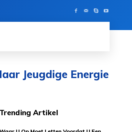
BEROEMDHEID
CONTACT
MORE
Haar Jeugdige Energie
Trending Artikel
Waar U Op Moet Letten Voordat U Een