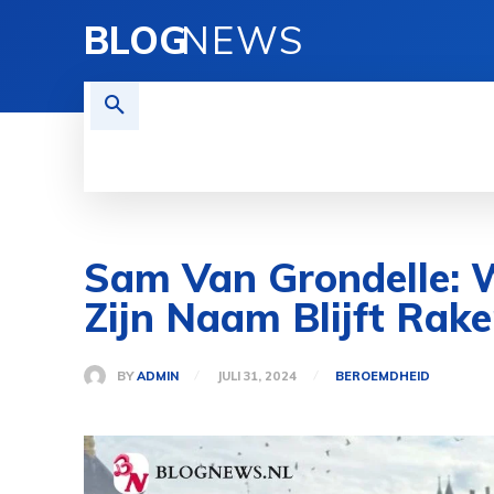
BLOG
NEWS
REISEN
TECHNOLOGIE
FINAN
Sam Van Grondelle: 
Zijn Naam Blijft Rak
BY
ADMIN
JULI 31, 2024
BEROEMDHEID