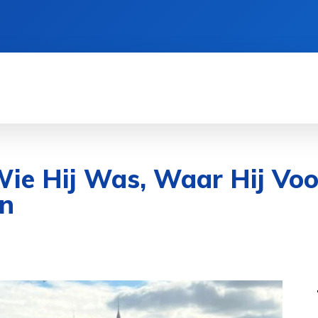
CIËN
GEZONDHEID
CRYPTO
SPORT
Wie Hij Was, Waar Hij Vo
en