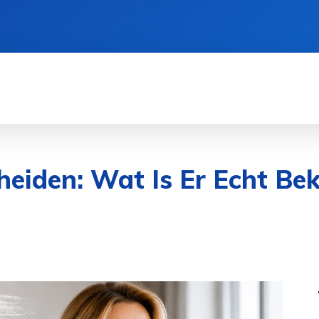
CIËN
GEZONDHEID
CRYPTO
SPORT
eiden: Wat Is Er Echt Be