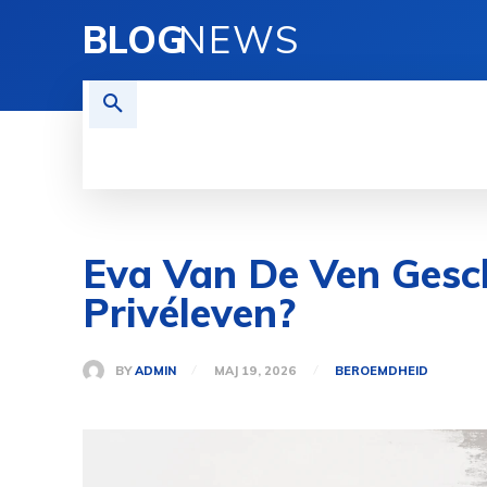
BLOG
NEWS
REISEN
TECHNOLOGIE
FINAN
Eva Van De Ven Gesch
Privéleven?
BY
ADMIN
MAJ 19, 2026
BEROEMDHEID