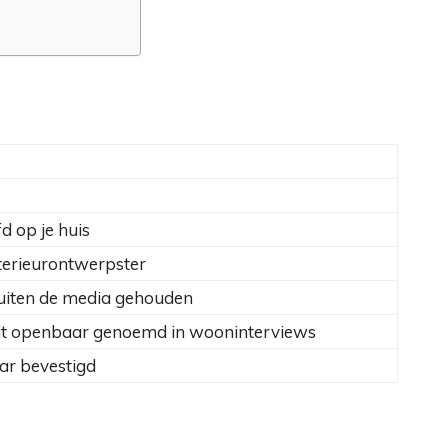
d op je huis
interieurontwerpster
uiten de media gehouden
dt openbaar genoemd in wooninterviews
aar bevestigd