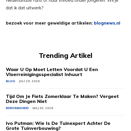
Nederlandse fans of haar invloed onder jongeren. Wil je
dat ik dat uitwerk?
bezoek voor meer geweldige artikelen:
blognews.nl
Trending Artikel
Waar U Op Moet Letten Voordat U Een
Vloerreinigingsspecialist Inhuurt
BLOG
JULI 29, 2026
Tijd Om Je Fiets Zomerklaar Te Maken? Vergeet
Deze Dingen Niet
BEROEMDHEID
MAJ 30, 2026
Ivo Putman: Wie Is De Tuinexpert Achter De
Grote Tuinverbouwing?