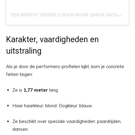
E
EN BERICHT GEDEELD DOOR NOA🦋 (@NOA.JACOBUS)
Karakter, vaardigheden en
uitstraling
Als je door de performers-profielen kijkt, kom je concrete
feiten tegen:
Ze is
1,77 meter
lang.
Haar haarkleur: blond. Oogkleur: blauw.
Ze beschikt over speciale vaardigheden: paardrijden,
dansen.