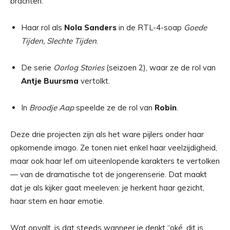
brachten:
Haar rol als
Nola Sanders
in de RTL-4-soap
Goede
Tijden, Slechte Tijden
.
De serie
Oorlog Stories
(seizoen 2), waar ze de rol van
Antje Buursma
vertolkt.
In
Broodje Aap
speelde ze de rol van
Robin
.
Deze drie projecten zijn als het ware pijlers onder haar
opkomende imago. Ze tonen niet enkel haar veelzijdigheid,
maar ook haar lef om uiteenlopende karakters te vertolken
— van de dramatische tot de jongerenserie. Dat maakt
dat je als kijker gaat meeleven: je herkent haar gezicht,
haar stem en haar emotie.
Wat opvalt, is dat steeds wanneer je denkt “oké, dit is