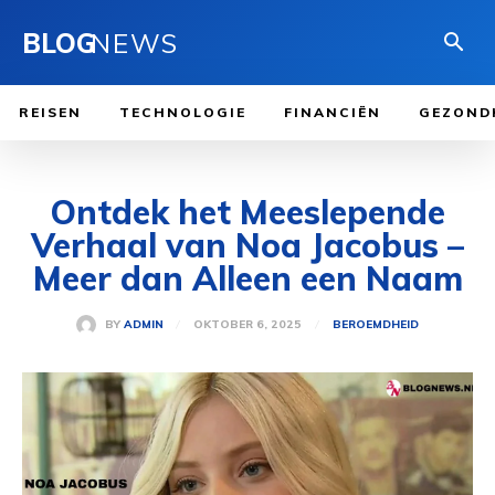
BLOG
NEWS
REISEN
TECHNOLOGIE
FINANCIËN
GEZOND
Ontdek het Meeslepende
Verhaal van Noa Jacobus –
Meer dan Alleen een Naam
OKTOBER 6, 2025
BY
ADMIN
BEROEMDHEID