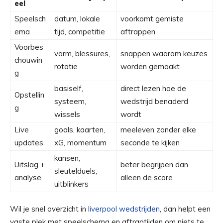
eel
Speelsch
datum, lokale
voorkomt gemiste
ema
tijd, competitie
aftrappen
Voorbes
vorm, blessures,
snappen waarom keuzes
chouwin
rotatie
worden gemaakt
g
basiself,
direct lezen hoe de
Opstellin
systeem,
wedstrijd benaderd
g
wissels
wordt
Live
goals, kaarten,
meeleven zonder elke
updates
xG, momentum
seconde te kijken
kansen,
Uitslag +
beter begrijpen dan
sleutelduels,
analyse
alleen de score
uitblinkers
Wil je snel overzicht in
liverpool wedstrijden
, dan helpt een
vaste plek met speelschema en aftraptijden om niets te