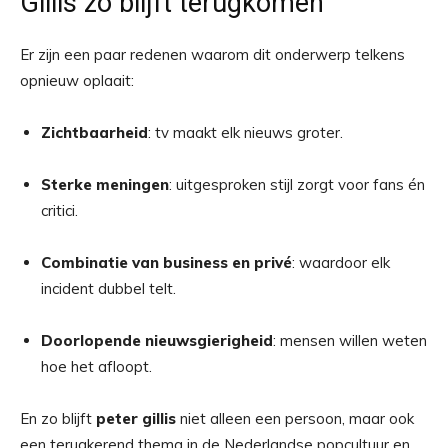
Gillis zo blijft terugkomen
Er zijn een paar redenen waarom dit onderwerp telkens
opnieuw oplaait:
Zichtbaarheid
: tv maakt elk nieuws groter.
Sterke meningen
: uitgesproken stijl zorgt voor fans én
critici.
Combinatie van business en privé
: waardoor elk
incident dubbel telt.
Doorlopende nieuwsgierigheid
: mensen willen weten
hoe het afloopt.
En zo blijft
peter gillis
niet alleen een persoon, maar ook
een terugkerend thema in de Nederlandse popcultuur en