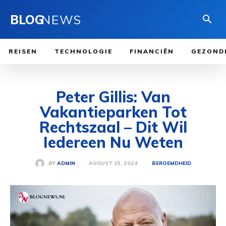
BLOG
NEWS
REISEN
TECHNOLOGIE
FINANCIËN
GEZOND
Peter Gillis: Van
Vakantieparken Tot
Rechtszaal – Dit Wil
Iedereen Nu Weten
AUGUST 15, 2024
BY
ADMIN
BEROEMDHEID