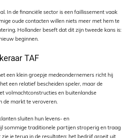
l. In de financiële sector is een faillissement vaak
mige oude contacten willen niets meer met hem te
ring. Hollander beseft dat dit zijn tweede kans is:
opnieuw beginnen.
keraar TAF
met een klein groepje medeondernemers richt hij
het een relatief bescheiden speler, maar de
et volmachtconstructies en buitenlandse
n de markt te veroveren.
klanten sluiten hun levens- en
jl sommige traditionele partijen stroperig en traag
ie je terug in de resultaten: het bedrijf groeit uit