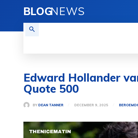
BLOG
NEWS
REISEN
TECHNOLOGIE
FINAN
Edward Hollander van
Quote 500
BY
DEAN TANNER
DECEMBER 9, 2025
BEROEMD