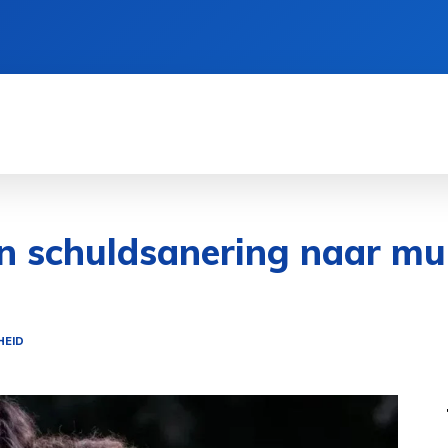
CIËN
GEZONDHEID
CRYPTO
SPORT
 schuldsanering naar mult
HEID