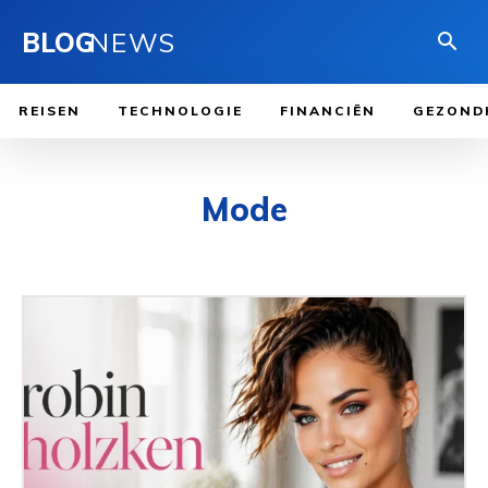
BLOG
NEWS
REISEN
TECHNOLOGIE
FINANCIËN
GEZOND
Mode
BEROEMDHEID
BLOG
CRYPTO
FINANCIËN
GEZONDHEID
HU