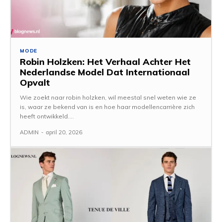
MODE
Robin Holzken: Het Verhaal Achter Het
Nederlandse Model Dat Internationaal
Opvalt
Wie zoekt naar robin holzken, wil meestal snel weten wie ze
is, waar ze bekend van is en hoe haar modellencarrière zich
heeft ontwikkeld....
ADMIN
-
april 20, 2026