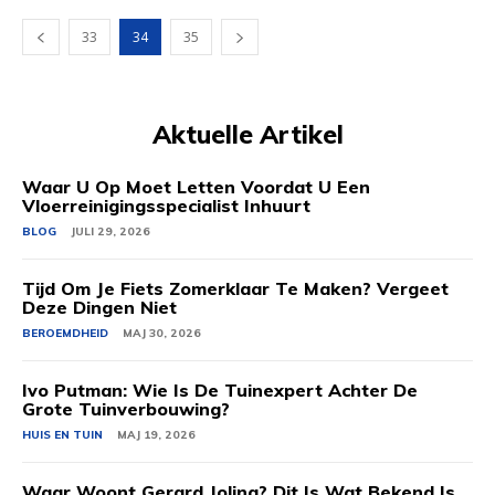
33
34
35
Aktuelle Artikel
Waar U Op Moet Letten Voordat U Een
Vloerreinigingsspecialist Inhuurt
BLOG
JULI 29, 2026
Tijd Om Je Fiets Zomerklaar Te Maken? Vergeet
Deze Dingen Niet
BEROEMDHEID
MAJ 30, 2026
Ivo Putman: Wie Is De Tuinexpert Achter De
Grote Tuinverbouwing?
HUIS EN TUIN
MAJ 19, 2026
Waar Woont Gerard Joling? Dit Is Wat Bekend Is