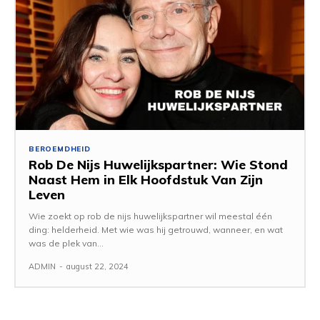
BEROEMDHEID
Rob De Nijs Huwelijkspartner: Wie Stond
Naast Hem in Elk Hoofdstuk Van Zijn
Leven
Wie zoekt op rob de nijs huwelijkspartner wil meestal één
ding: helderheid. Met wie was hij getrouwd, wanneer, en wat
was de plek van...
ADMIN
-
august 22, 2024