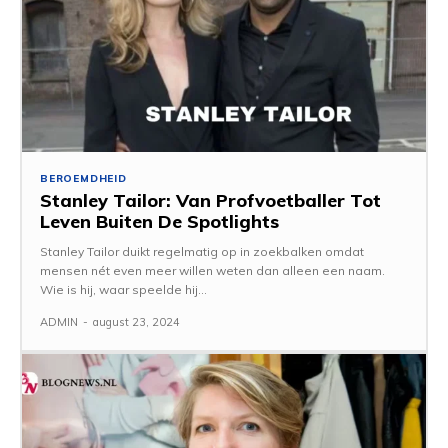
BEROEMDHEID
Stanley Tailor: Van Profvoetballer Tot
Leven Buiten De Spotlights
Stanley Tailor duikt regelmatig op in zoekbalken omdat
mensen nét even meer willen weten dan alleen een naam.
Wie is hij, waar speelde hij...
ADMIN
-
august 23, 2024