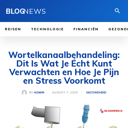
BLOG
NEWS
REISEN
TECHNOLOGIE
FINANCIËN
GEZOND
Wortelkanaalbehandeling:
Dit Is Wat Je Écht Kunt
Verwachten en Hoe Je Pijn
en Stress Voorkomt
AUGUST 7, 2025
BY
ADMIN
GEZONDHEID