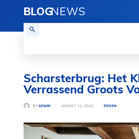
BLOG
NEWS
REISEN
TECHNOLOGIE
FINAN
Scharsterbrug: Het 
Verrassend Groots Vo
BY
ADMIN
AUGUST 11, 2024
REISEN