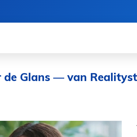
CIËN
GEZONDHEID
CRYPTO
SPORT
 de Glans — van Realityst