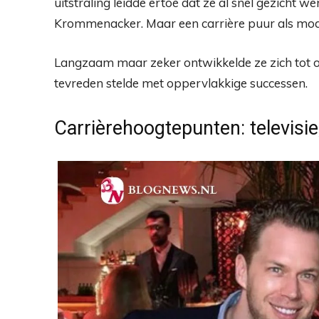
uitstraling leidde ertoe dat ze al snel gezich
Krommenacker. Maar een carrière puur als mode
Langzaam maar zeker ontwikkelde ze zich tot o
tevreden stelde met oppervlakkige successen.
Carrièrehoogtepunten: televis