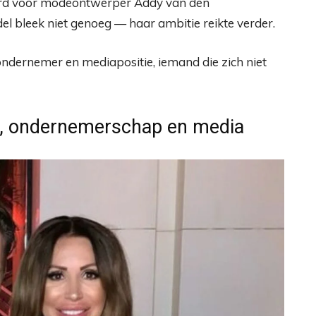
t werd voor modeontwerper Addy van den
l bleek niet genoeg — haar ambitie reikte verder.
ndernemer en mediapositie, iemand die zich niet
ie, ondernemerschap en media