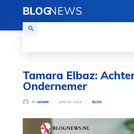
BLOG
NEWS
REISEN
TECHNOLOGIE
FINAN
Tamara Elbaz: Achter
Ondernemer
BY
ADMIN
JUNI 18, 2024
BLOG