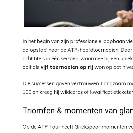
In het begin van zijn professionele loopbaan vi
de ‘opstap’ naar de ATP-hoofdtoernooien. Daar b
acht titels in één seizoen, waarmee hij een unie
ooit die
vijf toernooien op rij
won op dat nive
Die successen gaven vertrouwen. Langzaam maa
100 en kreeg hij wildcards of kwalificatieticket
Triomfen & momenten van gla
Op de ATP Tour heeft Griekspoor momenten ve