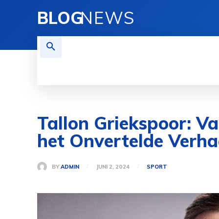
BLOG
NEWS
REISEN
TECHNOLOGIE
FINAN
Tallon Griekspoor: V
het Onvertelde Verha
BY
ADMIN
JUNI 2, 2024
SPORT