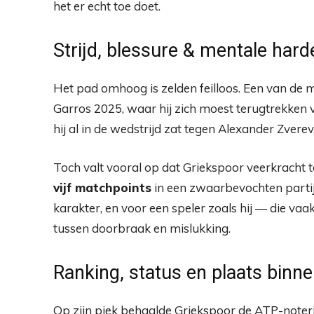
het er echt toe doet.
Strijd, blessure & mentale har
Het pad omhoog is zelden feilloos. Een van d
Garros 2025, waar hij zich moest terugtrekken
hij al in de wedstrijd zat tegen Alexander Zverev
Toch valt vooral op dat Griekspoor veerkracht t
vijf matchpoints
in een zwaarbevochten parti
karakter, en voor een speler zoals hij — die va
tussen doorbraak en mislukking.
Ranking, status en plaats binn
Op zijn piek behaalde Griekspoor de ATP-note