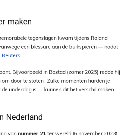
der maken
e memorabele tegenslagen kwam tijdens Roland
 vanwege een blessure aan de buikspieren — nadat
.
Reuters
oont. Bijvoorbeeld in Bastad (zomer 2025) redde hij
j om door te stoten. Zulke momenten harden je
ak de underdog is — kunnen dit het verschil maken
en Nederland
ring van
nummer 21
ter wereld (6 november 2023).