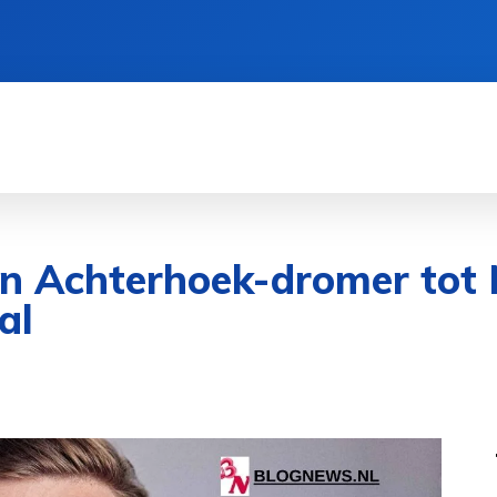
CIËN
GEZONDHEID
CRYPTO
SPORT
an Achterhoek-dromer tot 
al