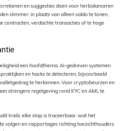
 doorrekenen en suggesties doen voor herbalanceren
den slimmer: in plaats van alleen saldo te tonen,
 contracten, verdachte transacties of te hoge
antie
veiligheid een hoofdthema. AI‑gedreven systemen
raktijken en hacks te detecteren, bijvoorbeeld
walletgedrag te herkennen. Voor cryptobeurzen en
 aan strengere regelgeving rond KYC en AML te
t trails: elke stap is traceerbaar, wat het
e volgen en rapportages richting toezichthouders