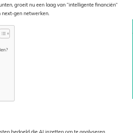
nten, groeit nu een laag van “intelligente financiën”
n next‑gen netwerken.
len?
nsten bedoeld die AI inzetten om te analyseren,