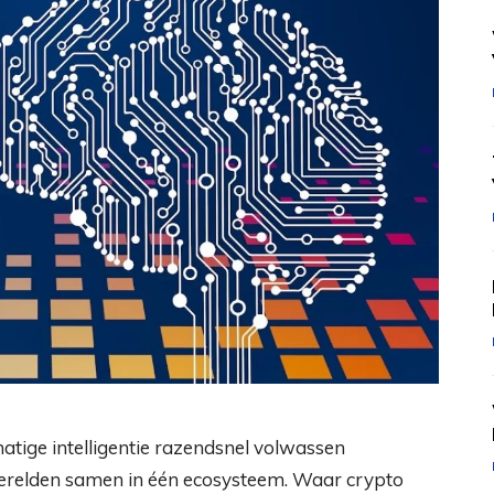
atige intelligentie razendsnel volwassen
erelden samen in één ecosysteem. Waar crypto