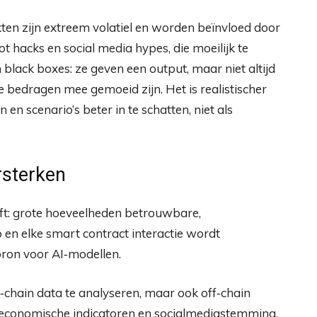
kten zijn extreem volatiel en worden beïnvloed door
 hacks en social media hypes, die moeilijk te
 black boxes: ze geven een output, maar niet altijd
ote bedragen mee gemoeid zijn. Het is realistischer
en scenario’s beter in te schatten, niet als
rsterken
eft: grote hoeveelheden betrouwbare,
 en elke smart contract interactie wordt
bron voor AI‑modellen.
n‑chain data te analyseren, maar ook off‑chain
‑economische indicatoren en socialmediastemming.