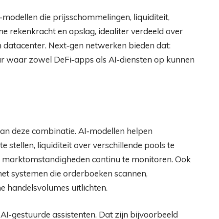
AI‑modellen die prijsschommelingen, liquiditeit,
e rekenkracht en opslag, idealiter verdeeld over
één datacenter. Next‑gen netwerken bieden dat:
uur waar zowel DeFi‑apps als AI‑diensten op kunnen
n van deze combinatie. AI‑modellen helpen
stellen, liquiditeit over verschillende pools te
r marktomstandigheden continu te monitoren. Ook
, met systemen die orderboeken scannen,
 handelsvolumes uitlichten.
I‑gestuurde assistenten. Dat zijn bijvoorbeeld