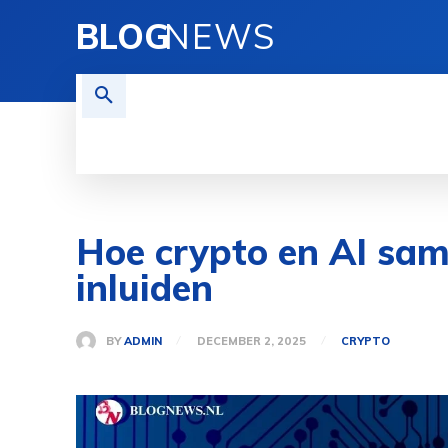
BLOG
NEWS
REISEN
TECHNOLOGIE
FINAN
Hoe crypto en AI sam
inluiden
BY
ADMIN
DECEMBER 2, 2025
CRYPTO