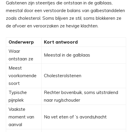
Galstenen zijn steentjes die ontstaan in de galblaas,
meestal door een verstoorde balans van galbestanddelen
zoals cholesterol. Soms blijven ze stil, soms blokkeren ze
de afvoer en veroorzaken ze hevige klachten.
Onderwerp
Kort antwoord
Waar
Meestal in de galblaas
ontstaan ze
Meest
voorkomende
Cholesterolstenen
soort
Typische
Rechter bovenbuik, soms uitstralend
pijnplek
naar rug/schouder
Vaakste
moment van
Na vet eten of ’s avonds/nacht
aanval