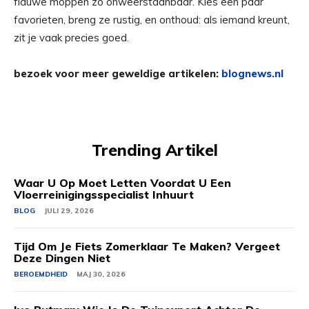
flauwe moppen zo onweerstaanbaar. Kies een paar
favorieten, breng ze rustig, en onthoud: als iemand kreunt,
zit je vaak precies goed.
bezoek voor meer geweldige artikelen:
blognews.nl
Trending Artikel
Waar U Op Moet Letten Voordat U Een
Vloerreinigingsspecialist Inhuurt
BLOG
JULI 29, 2026
Tijd Om Je Fiets Zomerklaar Te Maken? Vergeet
Deze Dingen Niet
BEROEMDHEID
MAJ 30, 2026