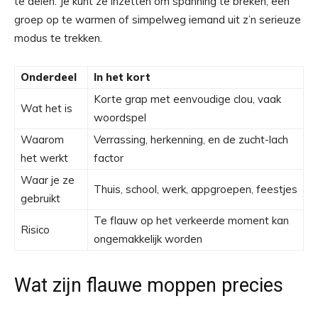
te delen. Je kunt ze inzetten om spanning te breken, een
groep op te warmen of simpelweg iemand uit z’n serieuze
modus te trekken.
Onderdeel
In het kort
Korte grap met eenvoudige clou, vaak
Wat het is
woordspel
Waarom
Verrassing, herkenning, en de zucht-lach
het werkt
factor
Waar je ze
Thuis, school, werk, appgroepen, feestjes
gebruikt
Te flauw op het verkeerde moment kan
Risico
ongemakkelijk worden
Wat zijn flauwe moppen precies