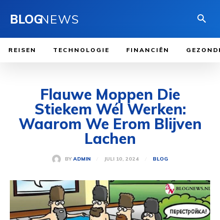
BLOG
NEWS
REISEN
TECHNOLOGIE
FINANCIËN
GEZOND
Flauwe Moppen Die
Stiekem Wél Werken:
Waarom We Erom Blijven
Lachen
JULI 10, 2024
BY
ADMIN
BLOG