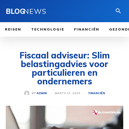
BLOG
NEWS
REISEN
TECHNOLOGIE
FINANCIËN
GEZOND
Fiscaal adviseur: Slim
belastingadvies voor
particulieren en
ondernemers
MARTS 17, 2025
BY
ADMIN
FINANCIËN