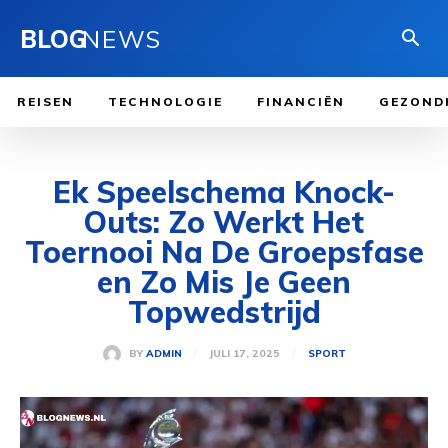
BLOG
NEWS
REISEN
TECHNOLOGIE
FINANCIËN
GEZOND
Ek Speelschema Knock-
Outs: Zo Werkt Het
Toernooi Na De Groepsfase
en Zo Mis Je Geen
Topwedstrijd
JULI 17, 2025
BY
ADMIN
SPORT